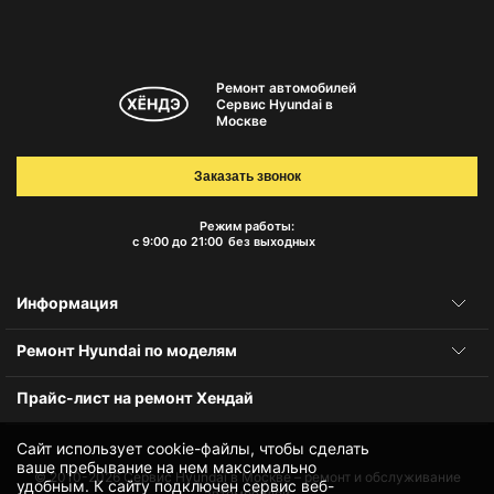
Ремонт автомобилей
Сервис Hyundai в
Москве
Заказать звонок
Режим работы:
с 9:00 до 21:00
без выходных
Информация
Ремонт Hyundai по моделям
Прайс-лист на ремонт Хендай
Сайт использует cookie-файлы, чтобы сделать
ваше пребывание на нем максимально
© 2010-2026
Сервис Hyundai в Москве – ремонт и обслуживание
удобным. К cайту подключен сервис веб-
автомобилей