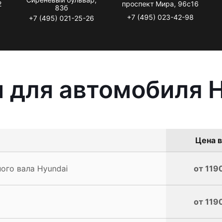
2
проспект Мира, 96с16
83б
+7 (495) 023-42-98
+7 (495) 021-25-26
 для автомобиля 
Цена в
ого вала Hyundai
от 119
от 119