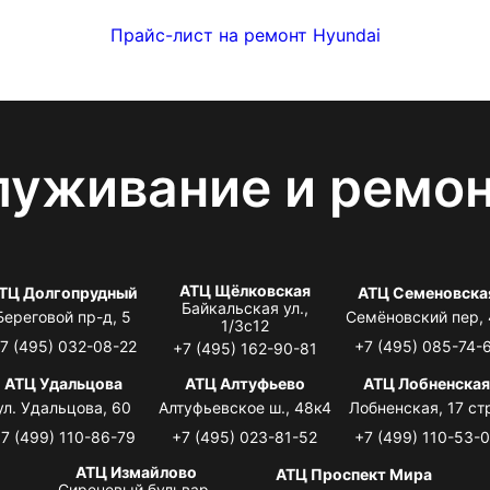
Прайс-лист на ремонт Hyundai
луживание и ремо
АТЦ Щёлковская
ТЦ Долгопрудный
АТЦ Семеновска
Байкальская ул.,
Береговой пр-д, 5
Семёновский пер,
1/3с12
7 (495) 032-08-22
+7 (495) 085-74-
+7 (495) 162-90-81
АТЦ Удальцова
АТЦ Алтуфьево
АТЦ Лобненска
ул. Удальцова, 60
Алтуфьевское ш., 48к4
Лобненская, 17 стр
7 (499) 110-86-79
+7 (495) 023-81-52
+7 (499) 110-53-
АТЦ Измайлово
АТЦ Проспект Мира
Сиреневый бульвар,