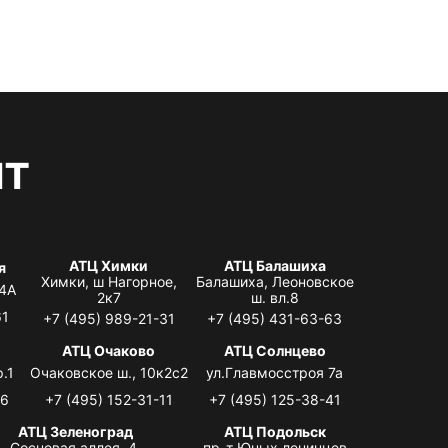
нт
АТЦ Химки
АТЦ Балашиха
я
Химки, ш Нагорное,
Балашиха, Леоновское
 4А
2к7
ш. вл.8
61
+7 (495) 989-21-31
+7 (495) 431-63-63
я
АТЦ Очаково
АТЦ Солнцево
.1
Очаковское ш., 10к2с2
ул.Главмосстроя 7а
06
+7 (495) 152-31-11
+7 (495) 125-38-41
АТЦ Зеленоград
АТЦ Подольск
Сосновая аллея, 4,
пр-т Юных ленинцев