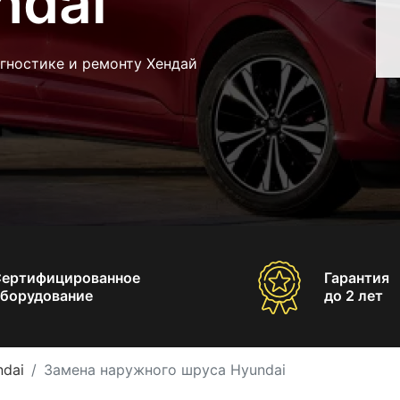
ndai
гностике и ремонту Хендай
Сертифицированное
Гарантия
борудование
до 2 лет
dai
Замена наружного шруса Hyundai