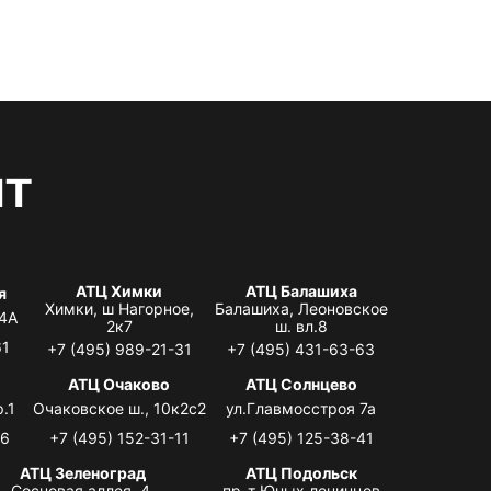
нт
АТЦ Химки
АТЦ Балашиха
я
Химки, ш Нагорное,
Балашиха, Леоновское
 4А
2к7
ш. вл.8
61
+7 (495) 989-21-31
+7 (495) 431-63-63
я
АТЦ Очаково
АТЦ Солнцево
.1
Очаковское ш., 10к2с2
ул.Главмосстроя 7а
06
+7 (495) 152-31-11
+7 (495) 125-38-41
АТЦ Зеленоград
АТЦ Подольск
Сосновая аллея, 4,
пр-т Юных ленинцев