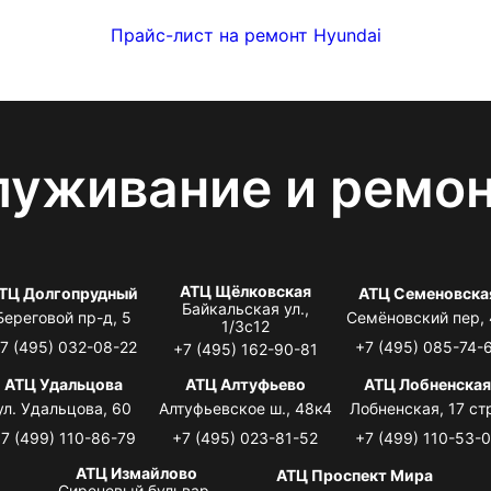
Прайс-лист на ремонт Hyundai
луживание и ремо
АТЦ Щёлковская
ТЦ Долгопрудный
АТЦ Семеновска
Байкальская ул.,
Береговой пр-д, 5
Семёновский пер,
1/3с12
7 (495) 032-08-22
+7 (495) 085-74-
+7 (495) 162-90-81
АТЦ Удальцова
АТЦ Алтуфьево
АТЦ Лобненска
ул. Удальцова, 60
Алтуфьевское ш., 48к4
Лобненская, 17 стр
7 (499) 110-86-79
+7 (495) 023-81-52
+7 (499) 110-53-
АТЦ Измайлово
АТЦ Проспект Мира
Сиреневый бульвар,