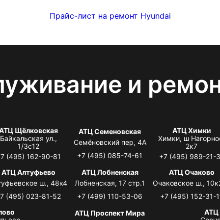
Прайс-лист на ремонт Hyundai
луживание и ремо
АТЦ Щёлковская
АТЦ Химки
АТЦ Семеновская
Байкальская ул.,
Химки, ш Нагорно
Семёновский пер, 4А
1/3с12
2к7
+7 (495) 085-74-61
7 (495) 162-90-81
+7 (495) 989-21-
АТЦ Алтуфьево
АТЦ Лобненская
АТЦ Очаково
туфьевское ш., 48к4
Лобненская, 17 стр.1
Очаковское ш., 10к
7 (495) 023-81-52
+7 (499) 110-53-06
+7 (495) 152-31-1
лово
АТЦ
АТЦ Проспект Мира
львар,
Сосно