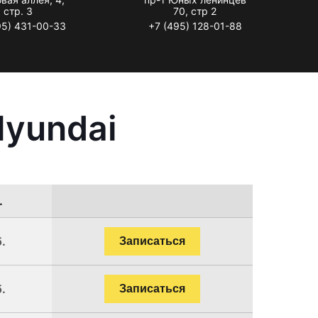
стр. 3
70, стр 2
95) 431-00-33
+7 (495) 128-01-88
Hyundai
.
.
Записаться
.
Записаться