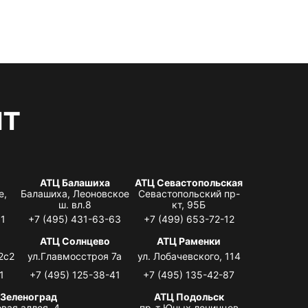
нт
АТЦ Балашиха
АТЦ Севастопольская
е,
Балашиха, Леоновское
Севастопольский пр-
ш. вл.8
кт, 95Б
31
+7 (495) 431-63-63
+7 (499) 653-72-12
АТЦ Солнцево
АТЦ Раменки
2с2
ул.Главмосстроя 7а
ул. Лобачевского, 114
1
+7 (495) 125-38-41
+7 (495) 135-42-87
 Зеленоград
АТЦ Подольск
вая аллея, 4,
пр-т Юных ленинцев