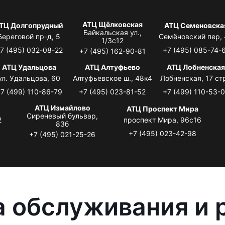
АТЦ Щёлковская
ТЦ Долгопрудный
АТЦ Семеновска
Байкальская ул.,
Береговой пр-д, 5
Семёновский пер,
1/3с12
7 (495) 032-08-22
+7 (495) 085-74-
+7 (495) 162-90-81
АТЦ Удальцова
АТЦ Алтуфьево
АТЦ Лобненска
ул. Удальцова, 60
Алтуфьевское ш., 48к4
Лобненская, 17 стр
7 (499) 110-86-79
+7 (495) 023-81-52
+7 (499) 110-53-
АТЦ Измайлово
АТЦ Проспект Мира
Сиреневый бульвар,
2
проспект Мира, 96с16
83б
+7 (495) 023-42-98
+7 (495) 021-25-26
 обслуживания и 