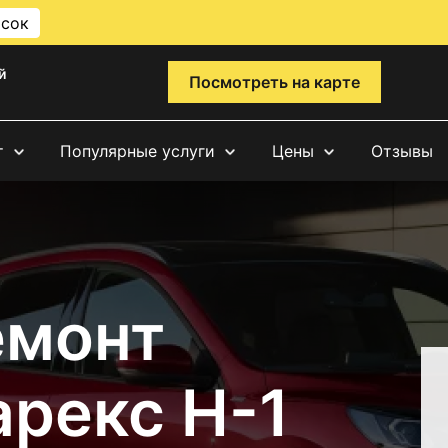
исок
й
Посмотреть на карте
т
Популярные услуги
Цены
Отзывы
емонт
арекс Н-1