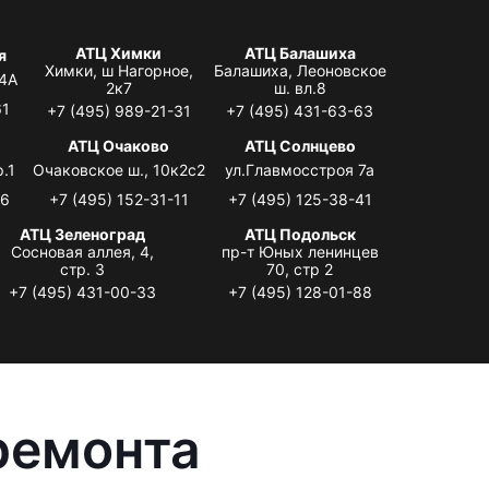
АТЦ Химки
АТЦ Балашиха
я
Химки, ш Нагорное,
Балашиха, Леоновское
 4А
2к7
ш. вл.8
61
+7 (495) 989-21-31
+7 (495) 431-63-63
я
АТЦ Очаково
АТЦ Солнцево
.1
Очаковское ш., 10к2с2
ул.Главмосстроя 7а
06
+7 (495) 152-31-11
+7 (495) 125-38-41
АТЦ Зеленоград
АТЦ Подольск
Сосновая аллея, 4,
пр-т Юных ленинцев
стр. 3
70, стр 2
+7 (495) 431-00-33
+7 (495) 128-01-88
ремонта