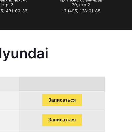
стр. 3
70, стр 2
95) 431-00-33
+7 (495) 128-01-88
Hyundai
Записаться
Записаться