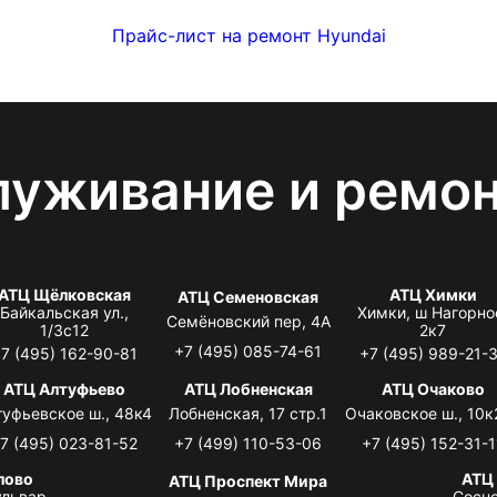
Прайс-лист на ремонт Hyundai
луживание и ремо
АТЦ Щёлковская
АТЦ Химки
АТЦ Семеновская
Байкальская ул.,
Химки, ш Нагорно
Семёновский пер, 4А
1/3с12
2к7
+7 (495) 085-74-61
7 (495) 162-90-81
+7 (495) 989-21-
АТЦ Алтуфьево
АТЦ Лобненская
АТЦ Очаково
туфьевское ш., 48к4
Лобненская, 17 стр.1
Очаковское ш., 10к
7 (495) 023-81-52
+7 (499) 110-53-06
+7 (495) 152-31-1
лово
АТЦ
АТЦ Проспект Мира
львар,
Сосно