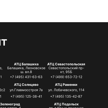
нт
АТЦ Балашиха
АТЦ Севастопольская
е,
Балашиха, Леоновское
Севастопольский пр-
ш. вл.8
кт, 95Б
31
+7 (495) 431-63-63
+7 (499) 653-72-12
АТЦ Солнцево
АТЦ Раменки
2с2
ул.Главмосстроя 7а
ул. Лобачевского, 114
1
+7 (495) 125-38-41
+7 (495) 135-42-87
 Зеленоград
АТЦ Подольск
вая аллея, 4,
пр-т Юных ленинцев