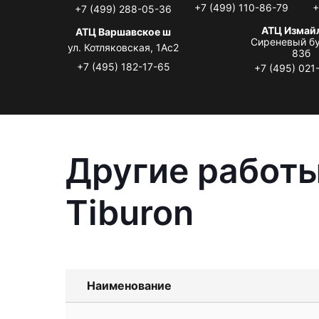
+7 (499) 110-86-79
+
+7 (499) 288-05-36
АТЦ Измай
АТЦ Варшавское ш
Сиреневый бу
ул. Котляковская, 1Ас2
83б
+7 (495) 182-17-65
+7 (495) 021
Другие работы
Tiburon
Наименование