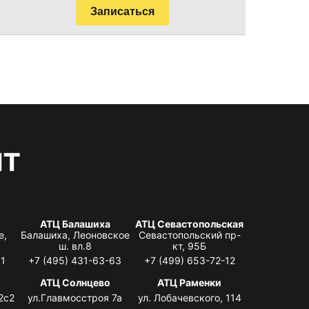
Записаться
нт
АТЦ Балашиха
АТЦ Севастопольская
е,
Балашиха, Леоновское
Севастопольский пр-
ш. вл.8
кт, 95Б
31
+7 (495) 431-63-63
+7 (499) 653-72-12
АТЦ Солнцево
АТЦ Раменки
2с2
ул.Главмосстроя 7а
ул. Лобачевского, 114