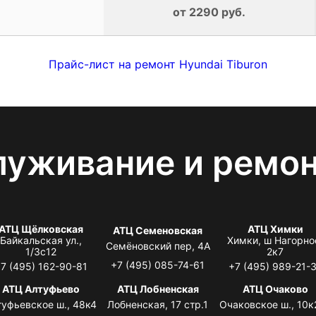
от 2290 руб.
Прайс-лист на ремонт Hyundai Tiburon
луживание и ремо
АТЦ Щёлковская
АТЦ Химки
АТЦ Семеновская
Байкальская ул.,
Химки, ш Нагорно
Семёновский пер, 4А
1/3с12
2к7
+7 (495) 085-74-61
7 (495) 162-90-81
+7 (495) 989-21-
АТЦ Алтуфьево
АТЦ Лобненская
АТЦ Очаково
туфьевское ш., 48к4
Лобненская, 17 стр.1
Очаковское ш., 10к