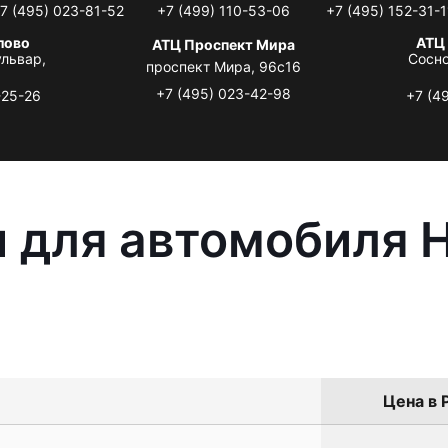
7 (495) 023-81-52
+7 (499) 110-53-06
+7 (495) 152-31-1
лово
АТЦ
АТЦ Проспект Мира
львар,
Сосно
проспект Мира, 96с16
+7 (495) 023-42-98
-25-26
+7 (4
 для автомобиля 
Цена в 