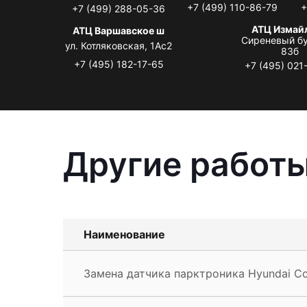
+7 (499) 110-86-79
+
+7 (499) 288-05-36
АТЦ Измай
АТЦ Варшавское ш
Сиреневый бу
ул. Котляковская, 1Ас2
83б
+7 (495) 182-17-65
+7 (495) 021
Другие работы
Наименование
Замена датчика парктроника Hyundai C