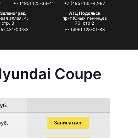
1
+7 (495) 125-38-41
+7 (495) 135-42-87
 Зеленоград
АТЦ Подольск
вая аллея, 4,
пр-т Юных ленинцев
стр. 3
70, стр 2
95) 431-00-33
+7 (495) 128-01-88
Hyundai Coupe
уб.
руб.
Записаться