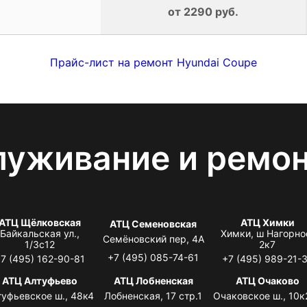
от 2290 руб.
Прайс-лист на ремонт Hyundai Coupe
луживание и ремо
АТЦ Щёлковская
АТЦ Химки
АТЦ Семеновская
Байкальская ул.,
Химки, ш Нагорно
Семёновский пер, 4А
1/3с12
2к7
+7 (495) 085-74-61
7 (495) 162-90-81
+7 (495) 989-21-
АТЦ Алтуфьево
АТЦ Лобненская
АТЦ Очаково
туфьевское ш., 48к4
Лобненская, 17 стр.1
Очаковское ш., 10к