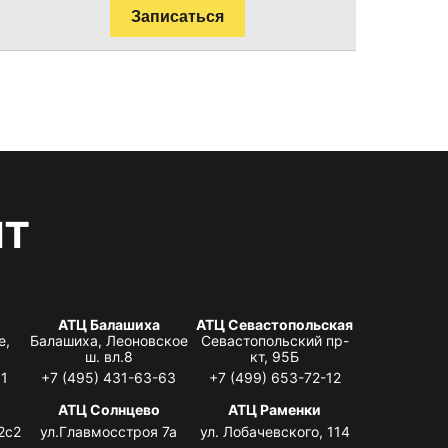
Записаться
нт
АТЦ Балашиха
АТЦ Севастопольская
е,
Балашиха, Леоновское
Севастопольский пр-
ш. вл.8
кт, 95Б
31
+7 (495) 431-63-63
+7 (499) 653-72-12
АТЦ Солнцево
АТЦ Раменки
2с2
ул.Главмосстроя 7а
ул. Лобачевского, 114