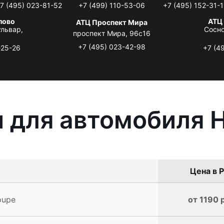
7 (495) 023-81-52
+7 (499) 110-53-06
+7 (495) 152-31-1
лово
АТЦ
АТЦ Проспект Мира
львар,
Сосно
проспект Мира, 96с16
+7 (495) 023-42-98
-25-26
+7 (4
 для автомобиля 
Цена в Р
oupe
от 1190 