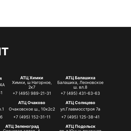
нт
АТЦ Химки
АТЦ Балашиха
я
Химки, ш Нагорное,
Балашиха, Леоновское
 4А
2к7
ш. вл.8
61
+7 (495) 989-21-31
+7 (495) 431-63-63
я
АТЦ Очаково
АТЦ Солнцево
.1
Очаковское ш., 10к2с2
ул.Главмосстроя 7а
06
+7 (495) 152-31-11
+7 (495) 125-38-41
АТЦ Зеленоград
АТЦ Подольск
Сосновая аллея, 4,
пр-т Юных ленинцев