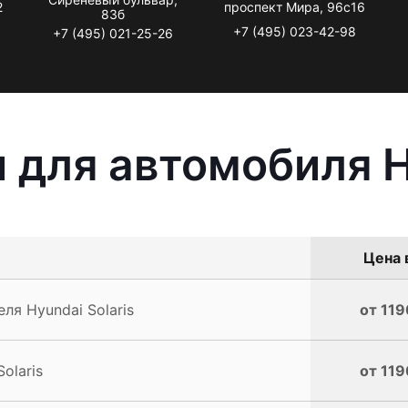
2
проспект Мира, 96с16
83б
+7 (495) 023-42-98
+7 (495) 021-25-26
 для автомобиля Hy
Цена 
ля Hyundai Solaris
от 119
olaris
от 119