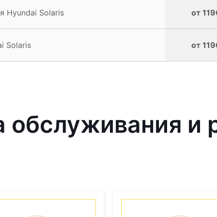
 Hyundai Solaris
от 119
 Solaris
от 119
 обслуживания и 