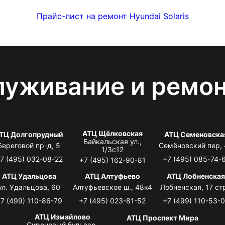
Прайс-лист на ремонт Hyundai Solaris
луживание и ремо
АТЦ Щёлковская
ТЦ Долгопрудный
АТЦ Семеновска
Байкальская ул.,
Береговой пр-д, 5
Семёновский пер,
1/3с12
7 (495) 032-08-22
+7 (495) 085-74-
+7 (495) 162-90-81
АТЦ Удальцова
АТЦ Алтуфьево
АТЦ Лобненска
ул. Удальцова, 60
Алтуфьевское ш., 48к4
Лобненская, 17 стр
7 (499) 110-86-79
+7 (495) 023-81-52
+7 (499) 110-53-
АТЦ Измайлово
АТЦ Проспект Мира
Сиреневый бульвар,