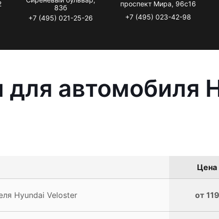
2
проспект Мира, 96с16
83б
+7 (495) 023-42-98
+7 (495) 021-25-26
 для автомобиля 
Цена 
ля Hyundai Veloster
от 11