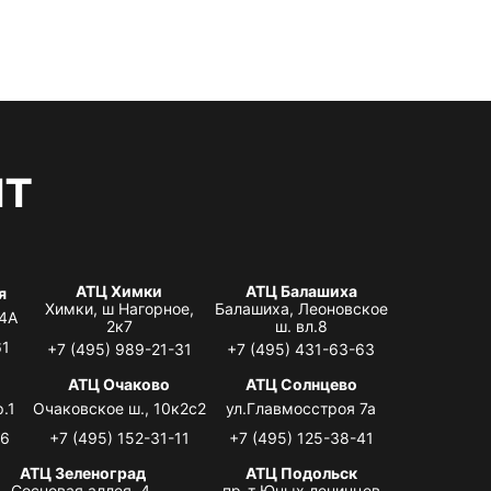
нт
АТЦ Химки
АТЦ Балашиха
я
Химки, ш Нагорное,
Балашиха, Леоновское
 4А
2к7
ш. вл.8
61
+7 (495) 989-21-31
+7 (495) 431-63-63
я
АТЦ Очаково
АТЦ Солнцево
.1
Очаковское ш., 10к2с2
ул.Главмосстроя 7а
06
+7 (495) 152-31-11
+7 (495) 125-38-41
АТЦ Зеленоград
АТЦ Подольск
Сосновая аллея, 4,
пр-т Юных ленинцев