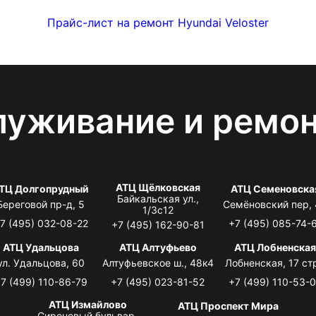
Прайс-лист на ремонт Hyundai Veloster
луживание и ремо
АТЦ Щёлковская
ТЦ Долгопрудный
АТЦ Семеновска
Байкальская ул.,
Береговой пр-д, 5
Семёновский пер,
1/3с12
7 (495) 032-08-22
+7 (495) 085-74-
+7 (495) 162-90-81
АТЦ Удальцова
АТЦ Алтуфьево
АТЦ Лобненска
ул. Удальцова, 60
Алтуфьевское ш., 48к4
Лобненская, 17 стр
7 (499) 110-86-79
+7 (495) 023-81-52
+7 (499) 110-53-
АТЦ Измайлово
АТЦ Проспект Мира
Сиреневый бульвар,