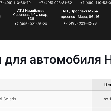
7 (499) 110-86-79
+7 (495) 023-81-52
+7 (499) 110-53-
АТЦ Измайлово
АТЦ Проспект Мира
Сиреневый бульвар,
2
проспект Мира, 96с16
83б
+7 (495) 023-42-98
+7 (495) 021-25-26
 для автомобиля Hy
Цен
 Solaris
от 