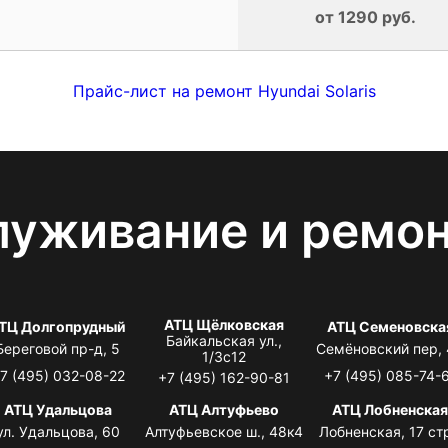
от 1290 руб.
Прайс-лист на ремонт Hyundai Solaris
луживание и ремо
АТЦ Щёлковская
ТЦ Долгопрудный
АТЦ Семеновска
Байкальская ул.,
Береговой пр-д, 5
Семёновский пер,
1/3с12
7 (495) 032-08-22
+7 (495) 085-74-
+7 (495) 162-90-81
АТЦ Удальцова
АТЦ Алтуфьево
АТЦ Лобненска
ул. Удальцова, 60
Алтуфьевское ш., 48к4
Лобненская, 17 стр