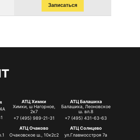
Записаться
нт
АТЦ Химки
АТЦ Балашиха
я
Химки, ш Нагорное,
Балашиха, Леоновское
 4А
2к7
ш. вл.8
61
+7 (495) 989-21-31
+7 (495) 431-63-63
я
АТЦ Очаково
АТЦ Солнцево
.1
Очаковское ш., 10к2с2
ул.Главмосстроя 7а