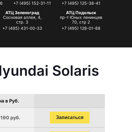
06
+7 (495) 152-31-11
+7 (495) 125-38-41
АТЦ Зеленоград
АТЦ Подольск
Сосновая аллея, 4,
пр-т Юных ленинцев
стр. 3
70, стр 2
+7 (495) 431-00-33
+7 (495) 128-01-88
undai Solaris
а в Руб.
1190 руб.
Записаться