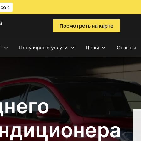
исок
й
Посмотреть на карте
т
Популярные услуги
Цены
Отзывы
днего
ондиционера