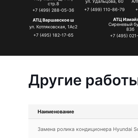
ул. Удальцова, 60
Ал
стр.8
+7 (499) 110-86-79
+
+7 (499) 288-05-36
АТЦ Измай
АТЦ Варшавское ш
Сиреневый бу
ул. Котляковская, 1Ас2
83б
+7 (495) 182-17-65
+7 (495) 021
Другие работы
Наименование
Замена ролика кондиционера Hyundai So