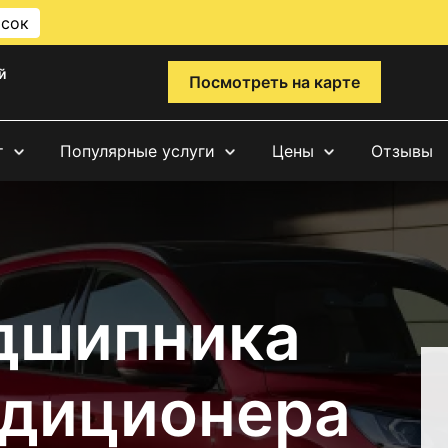
исок
й
Посмотреть на карте
т
Популярные услуги
Цены
Отзывы
дшипника
ндиционера