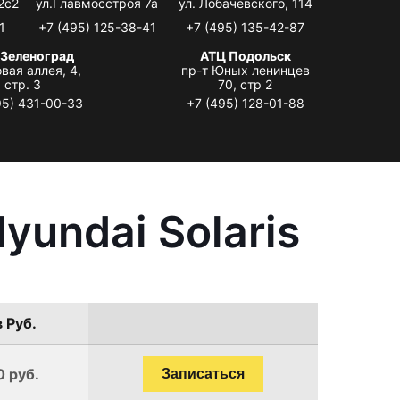
2с2
ул.Главмосстроя 7а
ул. Лобачевского, 114
1
+7 (495) 125-38-41
+7 (495) 135-42-87
 Зеленоград
АТЦ Подольск
вая аллея, 4,
пр-т Юных ленинцев
стр. 3
70, стр 2
95) 431-00-33
+7 (495) 128-01-88
undai Solaris
 Руб.
0 руб.
Записаться