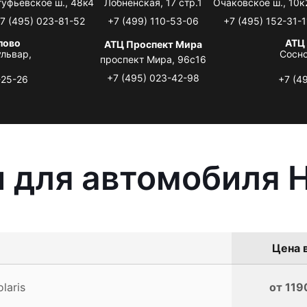
туфьевское ш., 48к4
Лобненская, 17 стр.1
Очаковское ш., 10к
7 (495) 023-81-52
+7 (499) 110-53-06
+7 (495) 152-31-1
лово
АТЦ
АТЦ Проспект Мира
львар,
Сосно
проспект Мира, 96с16
+7 (495) 023-42-98
-25-26
+7 (4
 для автомобиля Hy
Цена в
laris
от 119