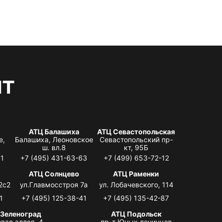
нт
АТЦ Балашиха
АТЦ Севастопольская
е,
Балашиха, Леоновское
Севастопольский пр-
ш. вл.8
кт, 95Б
31
+7 (495) 431-63-63
+7 (499) 653-72-12
АТЦ Солнцево
АТЦ Раменки
2с2
ул.Главмосстроя 7а
ул. Лобачевского, 114
1
+7 (495) 125-38-41
+7 (495) 135-42-87
 Зеленоград
АТЦ Подольск
вая аллея, 4,
пр-т Юных ленинцев