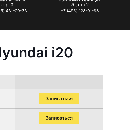
стр. 3
70, стр 2
95) 431-00-33
+7 (495) 128-01-88
yundai i20
Записаться
Записаться