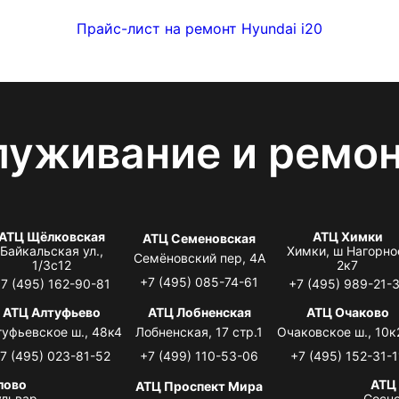
Прайс-лист на ремонт Hyundai i20
луживание и ремо
АТЦ Щёлковская
АТЦ Химки
АТЦ Семеновская
Байкальская ул.,
Химки, ш Нагорно
Семёновский пер, 4А
1/3с12
2к7
+7 (495) 085-74-61
7 (495) 162-90-81
+7 (495) 989-21-
АТЦ Алтуфьево
АТЦ Лобненская
АТЦ Очаково
туфьевское ш., 48к4
Лобненская, 17 стр.1
Очаковское ш., 10к
7 (495) 023-81-52
+7 (499) 110-53-06
+7 (495) 152-31-1
лово
АТЦ
АТЦ Проспект Мира
львар,
Сосно