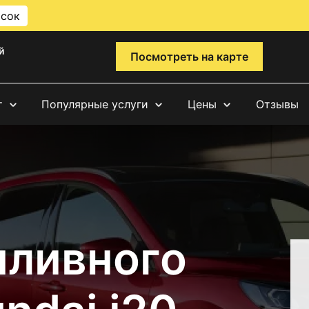
исок
й
Посмотреть на карте
т
Популярные услуги
Цены
Отзывы
пливного