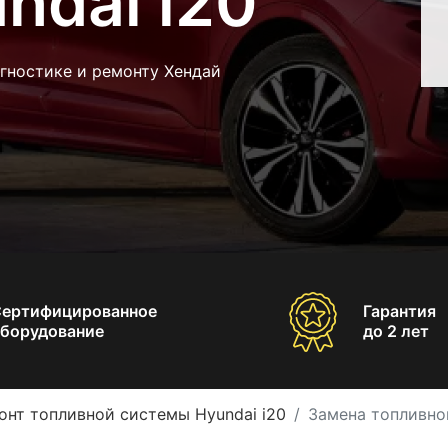
ndai i20
гностике и ремонту Хендай
Сертифицированное
Гарантия
борудование
до 2 лет
онт топливной системы Hyundai i20
Замена топливног