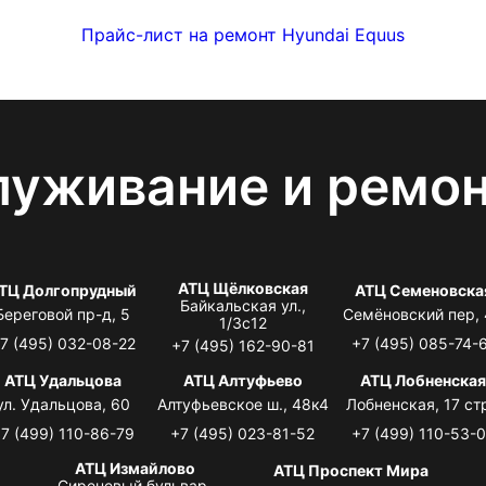
Прайс-лист на ремонт Hyundai Equus
луживание и ремо
АТЦ Щёлковская
ТЦ Долгопрудный
АТЦ Семеновска
Байкальская ул.,
Береговой пр-д, 5
Семёновский пер,
1/3с12
7 (495) 032-08-22
+7 (495) 085-74-
+7 (495) 162-90-81
АТЦ Удальцова
АТЦ Алтуфьево
АТЦ Лобненска
ул. Удальцова, 60
Алтуфьевское ш., 48к4
Лобненская, 17 стр
7 (499) 110-86-79
+7 (495) 023-81-52
+7 (499) 110-53-
АТЦ Измайлово
АТЦ Проспект Мира
Сиреневый бульвар,