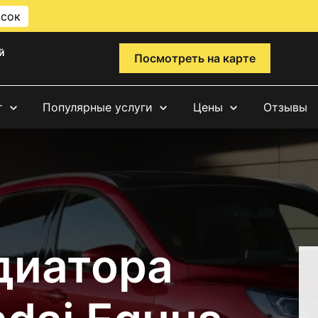
исок
й
Посмотреть на карте
т
Популярные услуги
Цены
Отзывы
диатора