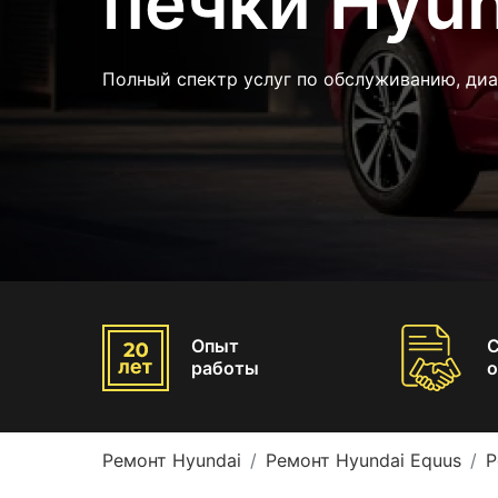
печки Hyun
Полный спектр услуг по обслуживанию, диа
Опыт
работы
о
Ремонт Hyundai
Ремонт Hyundai Equus
Р