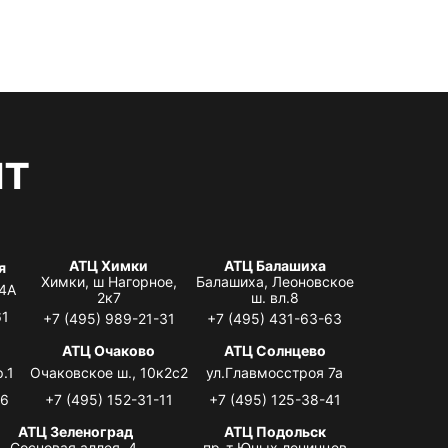
нт
АТЦ Химки
АТЦ Балашиха
я
Химки, ш Нагорное,
Балашиха, Леоновское
 4А
2к7
ш. вл.8
61
+7 (495) 989-21-31
+7 (495) 431-63-63
я
АТЦ Очаково
АТЦ Солнцево
.1
Очаковское ш., 10к2с2
ул.Главмосстроя 7а
06
+7 (495) 152-31-11
+7 (495) 125-38-41
АТЦ Зеленоград
АТЦ Подольск
Сосновая аллея, 4,
пр-т Юных ленинцев