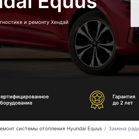
dai Equus
гностике и ремонту Хендай
Сертифицированное
Гарантия
борудование
до 2 лет
емонт системы отопления Hyundai Equus
Замена ради