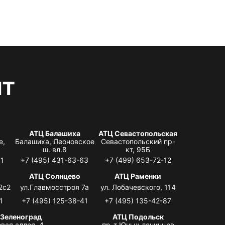
нт
АТЦ Балашиха
АТЦ Севастопольская
е,
Балашиха, Леоновское
Севастопольский пр-
ш. вл.8
кт, 95Б
31
+7 (495) 431-63-63
+7 (499) 653-72-12
АТЦ Солнцево
АТЦ Раменки
2с2
ул.Главмосстроя 7а
ул. Лобачевского, 114
1
+7 (495) 125-38-41
+7 (495) 135-42-87
 Зеленоград
АТЦ Подольск
вая аллея, 4,
пр-т Юных ленинцев