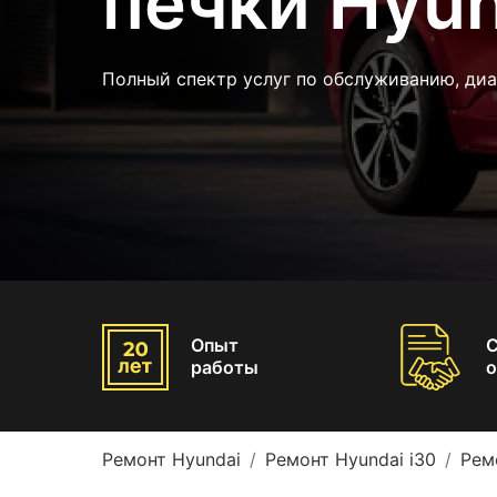
печки Hyun
Полный спектр услуг по обслуживанию, диа
Опыт
работы
о
Ремонт Hyundai
Ремонт Hyundai i30
Рем