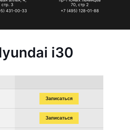
стр. 3
70, стр 2
95) 431-00-33
+7 (495) 128-01-88
yundai i30
Записаться
Записаться