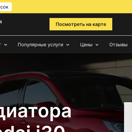
исок
й
Посмотреть на карте
т
Популярные услуги
Цены
Отзывы
диатора