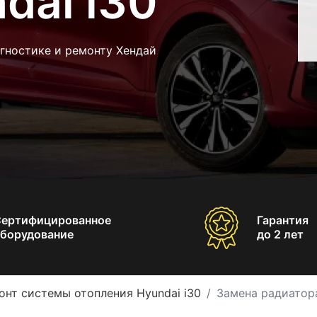
dai i30
гностике и ремонту Хендай
Сертифицированное
Гарантия
борудование
до 2 лет
онт системы отопления Hyundai i30
Замена радиатора