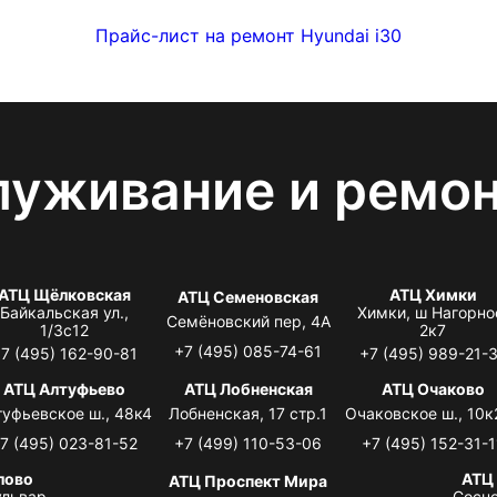
Прайс-лист на ремонт Hyundai i30
луживание и ремо
АТЦ Щёлковская
АТЦ Химки
АТЦ Семеновская
Байкальская ул.,
Химки, ш Нагорно
Семёновский пер, 4А
1/3с12
2к7
+7 (495) 085-74-61
7 (495) 162-90-81
+7 (495) 989-21-
АТЦ Алтуфьево
АТЦ Лобненская
АТЦ Очаково
туфьевское ш., 48к4
Лобненская, 17 стр.1
Очаковское ш., 10к
7 (495) 023-81-52
+7 (499) 110-53-06
+7 (495) 152-31-1
лово
АТЦ
АТЦ Проспект Мира
львар,
Сосно