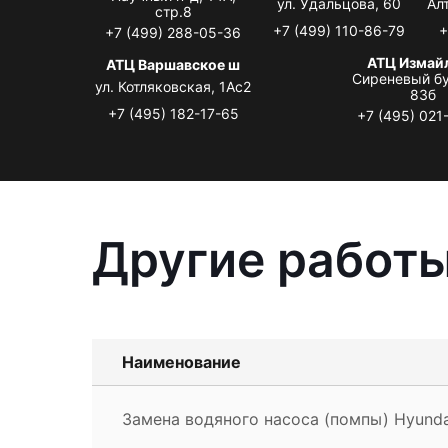
ул. Удальцова, 60
Ал
стр.8
+7 (499) 110-86-79
+
+7 (499) 288-05-36
АТЦ Измай
АТЦ Варшавское ш
Сиреневый бу
ул. Котляковская, 1Ас2
83б
+7 (495) 182-17-65
+7 (495) 021
Другие работы
Наименование
Замена водяного насоса (помпы) Hyunda