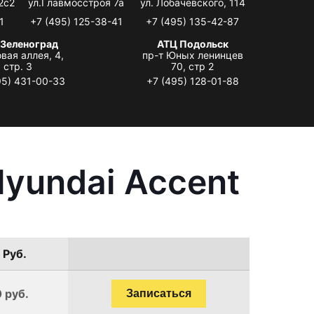
2с2
ул.Главмосстроя 7а
ул. Лобачевского, 114
1
+7 (495) 125-38-41
+7 (495) 135-42-87
 Зеленоград
АТЦ Подольск
вая аллея, 4,
пр-т Юных ленинцев
стр. 3
70, стр 2
95) 431-00-33
+7 (495) 128-01-88
yundai Accent
 Руб.
 руб.
Записаться