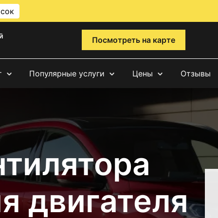
исок
й
Посмотреть на карте
т
Популярные услуги
Цены
Отзывы
нтилятора
я двигателя