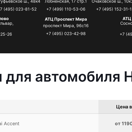
туфьевское ш., 48к4
Лобненская, 17 стр.1
Очаковское ш., 10к
7 (495) 023-81-52
+7 (499) 110-53-06
+7 (495) 152-31-1
лово
АТЦ
АТЦ Проспект Мира
львар,
Сосно
проспект Мира, 96с16
+7 (495) 023-42-98
-25-26
+7 (4
 для автомобиля H
Цена в
i Accent
от 1190