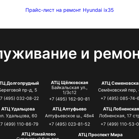
Прайс-лист на ремонт Hyundai ix35
луживание и ремо
АТЦ Щёлковская
ТЦ Долгопрудный
АТЦ Семеновска
Байкальская ул.,
Береговой пр-д, 5
Семёновский пер,
1/3с12
7 (495) 032-08-22
+7 (495) 085-74-
+7 (495) 162-90-81
АТЦ Удальцова
АТЦ Алтуфьево
АТЦ Лобненска
ул. Удальцова, 60
Алтуфьевское ш., 48к4
Лобненская, 17 стр
7 (499) 110-86-79
+7 (495) 023-81-52
+7 (499) 110-53-
АТЦ Измайлово
АТЦ Проспект Мира
Сиреневый бульвар,