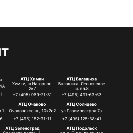
нт
АТЦ Химки
АТЦ Балашиха
я
Химки, ш Нагорное,
Балашиха, Леоновское
 4А
2к7
ш. вл.8
61
+7 (495) 989-21-31
+7 (495) 431-63-63
я
АТЦ Очаково
АТЦ Солнцево
.1
Очаковское ш., 10к2с2
ул.Главмосстроя 7а
06
+7 (495) 152-31-11
+7 (495) 125-38-41
АТЦ Зеленоград
АТЦ Подольск
Сосновая аллея, 4,
пр-т Юных ленинцев