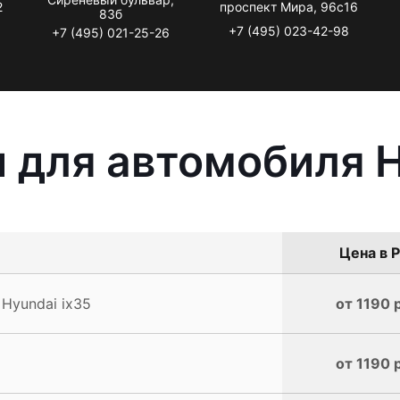
2
проспект Мира, 96с16
83б
+7 (495) 023-42-98
+7 (495) 021-25-26
 для автомобиля H
Цена в Р
Hyundai ix35
от 1190 
от 1190 