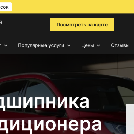
исок
й
Посмотреть на карте
т
Популярные услуги
Цены
Отзывы
дшипника
диционера