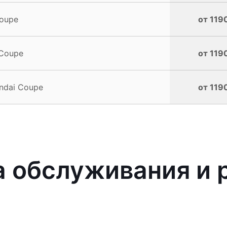
oupe
от 119
 Coupe
от 119
ndai Coupe
от 119
 обслуживания и 