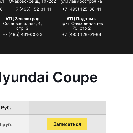
.1
Очаковское ш., 10к2с2
ул.Главмосстроя 7а
06
+7 (495) 152-31-11
+7 (495) 125-38-41
АТЦ Зеленоград
АТЦ Подольск
Сосновая аллея, 4,
пр-т Юных ленинцев
стр. 3
70, стр 2
+7 (495) 431-00-33
+7 (495) 128-01-88
Hyundai Coupe
 Руб.
0 руб.
Записаться