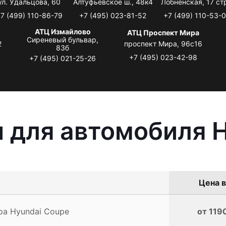
ул. Удальцова, 60
Алтуфьевское ш., 48к4
Лобненская, 17 стр
7 (499) 110-86-79
+7 (495) 023-81-52
+7 (499) 110-53-
АТЦ Измайлово
АТЦ Проспект Мира
Сиреневый бульвар,
2
проспект Мира, 96с16
83б
+7 (495) 023-42-98
+7 (495) 021-25-26
 для автомобиля 
Цена в
ра Hyundai Coupe
от 119