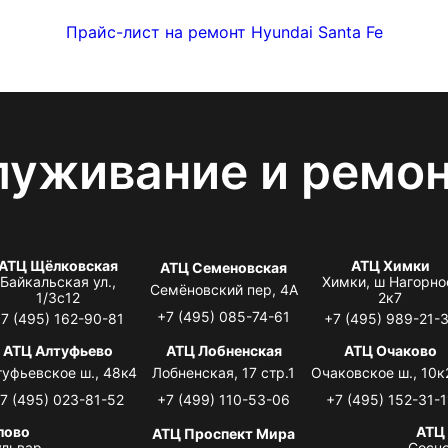
Прайс-лист на ремонт Hyundai Santa Fe
луживание и ремо
АТЦ Щёлковская
АТЦ Химки
АТЦ Семеновская
Байкальская ул.,
Химки, ш Нагорно
Семёновский пер, 4А
1/3с12
2к7
+7 (495) 085-74-61
7 (495) 162-90-81
+7 (495) 989-21-
АТЦ Алтуфьево
АТЦ Лобненская
АТЦ Очаково
туфьевское ш., 48к4
Лобненская, 17 стр.1
Очаковское ш., 10к
7 (495) 023-81-52
+7 (499) 110-53-06
+7 (495) 152-31-1
лово
АТЦ
АТЦ Проспект Мира
львар,
Сосно