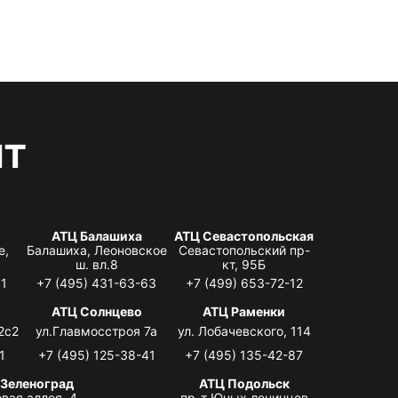
нт
АТЦ Балашиха
АТЦ Севастопольская
е,
Балашиха, Леоновское
Севастопольский пр-
ш. вл.8
кт, 95Б
31
+7 (495) 431-63-63
+7 (499) 653-72-12
АТЦ Солнцево
АТЦ Раменки
2с2
ул.Главмосстроя 7а
ул. Лобачевского, 114
1
+7 (495) 125-38-41
+7 (495) 135-42-87
 Зеленоград
АТЦ Подольск
вая аллея, 4,
пр-т Юных ленинцев