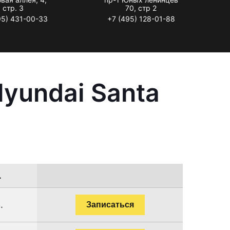
стр. 3
70, стр 2
95) 431-00-33
+7 (495) 128-01-88
yundai Santa
.
.
Записаться