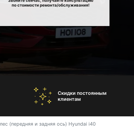
Звоните сейчас, получайте консультацию
по стоимости ремонта/обслуживания!
Скидки постоянным
клиентам
лес (передняя и задняя ось) Hyundai i40