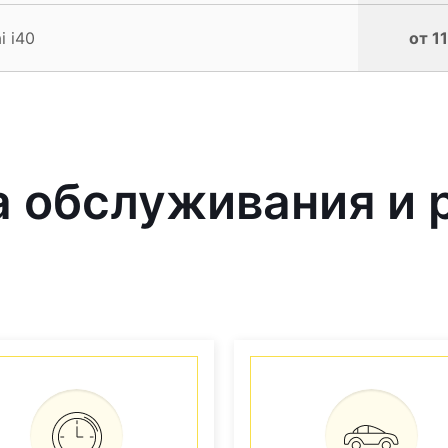
i i40
от 1
 обслуживания и 