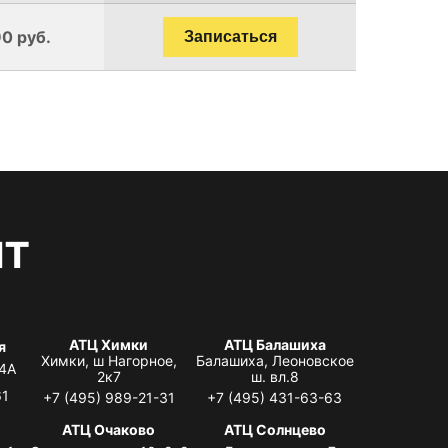
0 руб.
Записаться
нт
АТЦ Химки
АТЦ Балашиха
я
Химки, ш Нагорное,
Балашиха, Леоновское
 4А
2к7
ш. вл.8
61
+7 (495) 989-21-31
+7 (495) 431-63-63
я
АТЦ Очаково
АТЦ Солнцево