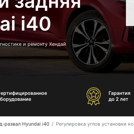
и задняя
ai i40
гностике и ремонту Хендай
Сертифицированное
Гарантия
борудование
до 2 лет
д-развал Hyundai i40
Регулировка углов установки ко