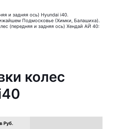
я и задняя ось) Hyundai i40.
лижайшем Подмосковье (Химки, Балашиха).
лес (передняя и задняя ось) Хендай АЙ 40:
вки колес
i40
в Руб.