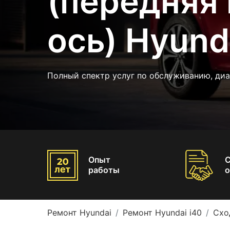
(передняя 
ось) Hyund
Полный спектр услуг по обслуживанию, диа
Опыт
работы
о
Ремонт Hyundai
Ремонт Hyundai i40
Схо