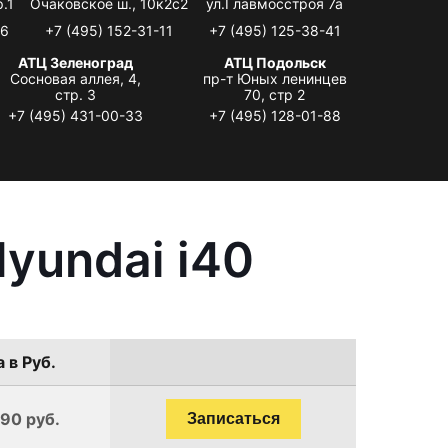
.1
Очаковское ш., 10к2с2
ул.Главмосстроя 7а
06
+7 (495) 152-31-11
+7 (495) 125-38-41
АТЦ Зеленоград
АТЦ Подольск
Сосновая аллея, 4,
пр-т Юных ленинцев
стр. 3
70, стр 2
+7 (495) 431-00-33
+7 (495) 128-01-88
yundai i40
 в Руб.
190 руб.
Записаться