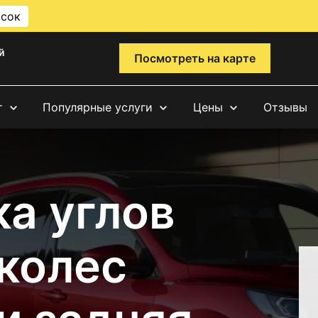
исок
й
Посмотреть на карте
т
Популярные услуги
Цены
Отзывы
а углов
 колес