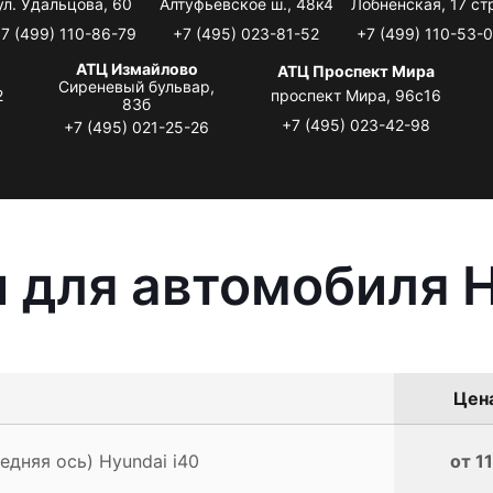
ул. Удальцова, 60
Алтуфьевское ш., 48к4
Лобненская, 17 стр
7 (499) 110-86-79
+7 (495) 023-81-52
+7 (499) 110-53-
АТЦ Измайлово
АТЦ Проспект Мира
Сиреневый бульвар,
2
проспект Мира, 96с16
83б
+7 (495) 023-42-98
+7 (495) 021-25-26
 для автомобиля H
Цена
едняя ось) Hyundai i40
от 1