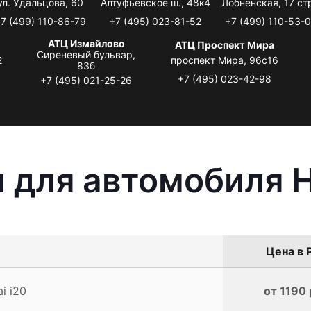
ул. Удальцова, 60
Алтуфьевское ш., 48к4
Лобненская, 17 стр
7 (499) 110-86-79
+7 (495) 023-81-52
+7 (499) 110-53-
АТЦ Измайлово
АТЦ Проспект Мира
Сиреневый бульвар,
2
проспект Мира, 96с16
83б
+7 (495) 023-42-98
+7 (495) 021-25-26
 для автомобиля H
Цена в 
i i20
от 1190 