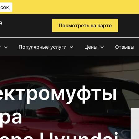
исок
й
Посмотреть на карте
т
Популярные услуги
Цены
Отзывы
ектромуфты
ра