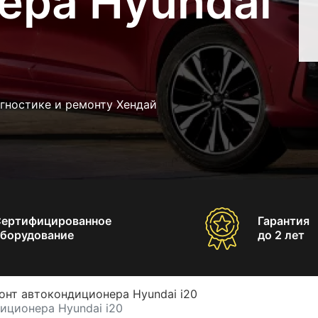
ера Hyundai
гностике и ремонту Хендай
Сертифицированное
Гарантия
борудование
до 2 лет
онт автокондиционера Hyundai i20
иционера Hyundai i20