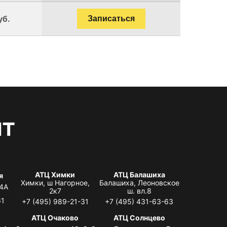
уб.
Записаться
нт
АТЦ Химки
АТЦ Балашиха
я
Химки, ш Нагорное,
Балашиха, Леоновское
 4А
2к7
ш. вл.8
61
+7 (495) 989-21-31
+7 (495) 431-63-63
я
АТЦ Очаково
АТЦ Солнцево