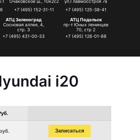
.1
Очаковское ш., 10к2с2
ул.Главмосстроя 7а
06
+7 (495) 152-31-11
+7 (495) 125-38-41
АТЦ Зеленоград
АТЦ Подольск
Сосновая аллея, 4,
пр-т Юных ленинцев
стр. 3
70, стр 2
+7 (495) 431-00-33
+7 (495) 128-01-88
yundai i20
Руб.
руб.
Записаться