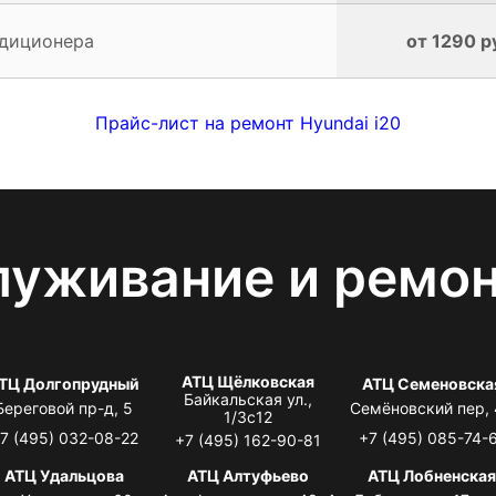
ндиционера
от 1290 р
Прайс-лист на ремонт Hyundai i20
луживание и ремо
АТЦ Щёлковская
ТЦ Долгопрудный
АТЦ Семеновска
Байкальская ул.,
Береговой пр-д, 5
Семёновский пер,
1/3с12
7 (495) 032-08-22
+7 (495) 085-74-
+7 (495) 162-90-81
АТЦ Удальцова
АТЦ Алтуфьево
АТЦ Лобненска