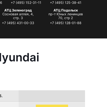
06
+7 (495) 152-31-11
+7 (495) 125-38-41
АТЦ Зеленоград
АТЦ Подольск
Сосновая аллея, 4,
пр-т Юных ленинцев
стр. 3
70, стр 2
+7 (495) 431-00-33
+7 (495) 128-01-88
Hyundai
б.