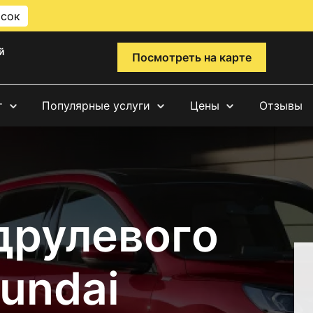
исок
й
Посмотреть на карте
т
Популярные услуги
Цены
Отзывы
друлевого
undai