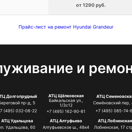
от 1290 руб.
Прайс-лист на ремонт Hyundai Grandeur
луживание и ремо
АТЦ Щёлковская
ТЦ Долгопрудный
АТЦ Семеновска
Байкальская ул.,
Береговой пр-д, 5
Семёновский пер,
1/3с12
7 (495) 032-08-22
+7 (495) 085-74-
+7 (495) 162-90-81
АТЦ Удальцова
АТЦ Алтуфьево
АТЦ Лобненска
ул. Удальцова, 60
Алтуфьевское ш., 48к4
Лобненская, 17 стр