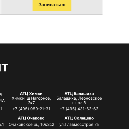
Записаться
нт
АТЦ Химки
АТЦ Балашиха
я
Химки, ш Нагорное,
Балашиха, Леоновское
 4А
2к7
ш. вл.8
61
+7 (495) 989-21-31
+7 (495) 431-63-63
я
АТЦ Очаково
АТЦ Солнцево
.1
Очаковское ш., 10к2с2
ул.Главмосстроя 7а