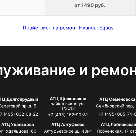
от 1490 руб.
Прайс-лист на ремонт Hyundai Equus
луживание и ремо
АТЦ Щёлковская
ТЦ Долгопрудный
АТЦ Семеновска
Байкальская ул.,
Береговой пр-д, 5
Семёновский пер,
1/3с12
7 (495) 032-08-22
+7 (495) 085-74-
+7 (495) 162-90-81
АТЦ Удальцова
АТЦ Алтуфьево
АТЦ Лобненска
ул. Удальцова, 60
Алтуфьевское ш., 48к4
Лобненская, 17 стр