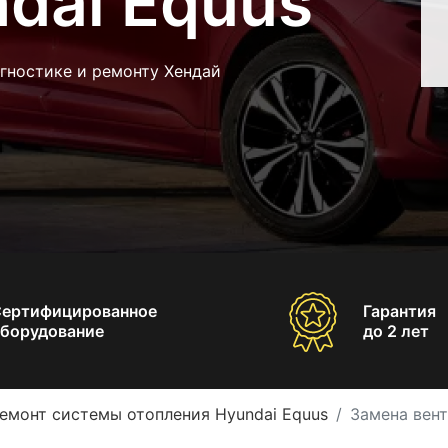
dai Equus
гностике и ремонту Хендай
Сертифицированное
Гарантия
борудование
до 2 лет
емонт системы отопления Hyundai Equus
Замена вент