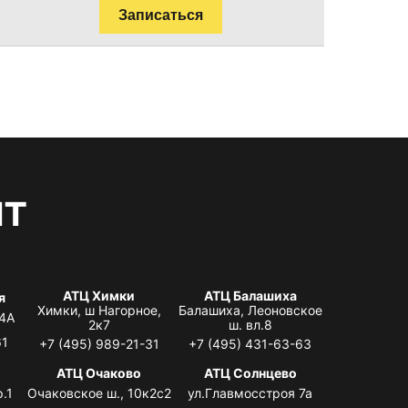
Записаться
нт
АТЦ Химки
АТЦ Балашиха
я
Химки, ш Нагорное,
Балашиха, Леоновское
 4А
2к7
ш. вл.8
61
+7 (495) 989-21-31
+7 (495) 431-63-63
я
АТЦ Очаково
АТЦ Солнцево
.1
Очаковское ш., 10к2с2
ул.Главмосстроя 7а