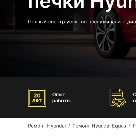
печки Hyun
Полный спектр услуг по обслуживанию, диа
Опыт
работы
о
Ремонт Hyundai
Ремонт Hyundai Equus
Р