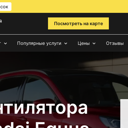
исок
й
Посмотреть на карте
т
Популярные услуги
Цены
Отзывы
нтилятора